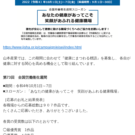
https://www.jisha.or.jp/campaign/eisei/index.html
山本産業では、この期間に合わせて『健康にまつわる標語』を募集し、 各自が
健康に対する関心を高める機会として取り組んでいます。
第73回 全国労働衛生週間
■期間：令和4年10月1日～7日
■スローガン：「あなたの健康があってこそ 笑顔があふれる健康職場」
［応募のお礼と結果発表］
各職場からの応募総数は９０７作品です。
たくさんご応募いただき、ありがとうございました。
各賞の受賞数は以下のとおりです。
◯最優秀賞 1作品